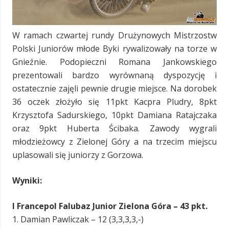
W ramach czwartej rundy Drużynowych Mistrzostw
Polski Juniorów młode Byki rywalizowały na torze w
Gnieźnie. Podopieczni Romana Jankowskiego
prezentowali bardzo wyrównaną dyspozycję i
ostatecznie zajęli pewnie drugie miejsce. Na dorobek
36 oczek złożyło się 11pkt Kacpra Pludry, 8pkt
Krzysztofa Sadurskiego, 10pkt Damiana Ratajczaka
oraz 9pkt Huberta Ścibaka. Zawody wygrali
młodzieżowcy z Zielonej Góry a na trzecim miejscu
uplasowali się juniorzy z Gorzowa.
Wyniki:
I Francepol Falubaz Junior Zielona Góra – 43 pkt.
1. Damian Pawliczak – 12 (3,3,3,3,-)