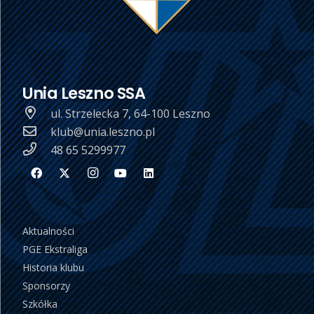
Unia Leszno SSA
ul. Strzelecka 7, 64-100 Leszno
klub@unia.leszno.pl
48 65 5299977
Aktualności
PGE Ekstraliga
Historia klubu
Sponsorzy
Szkółka