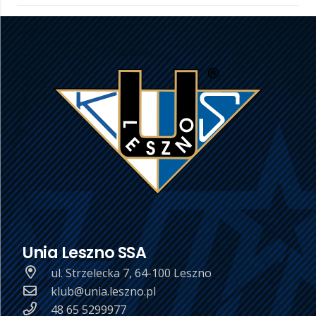
Unia Leszno SSA
ul. Strzelecka 7, 64-100 Leszno
klub@unia.leszno.pl
48 65 5299977